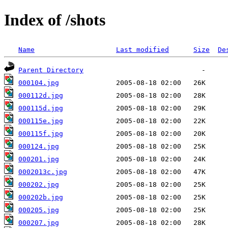
Index of /shots
Name
Last modified
Size
De
Parent Directory
000104.jpg
000112d.jpg
000115d.jpg
000115e.jpg
000115f.jpg
000124.jpg
000201.jpg
0002013c.jpg
000202.jpg
000202b.jpg
000205.jpg
000207.jpg